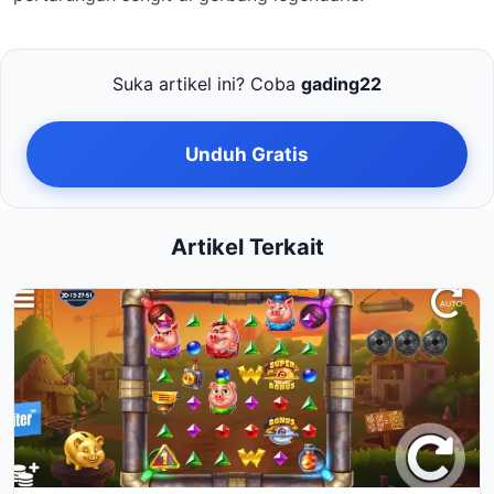
Suka artikel ini? Coba
gading22
Unduh Gratis
Artikel Terkait