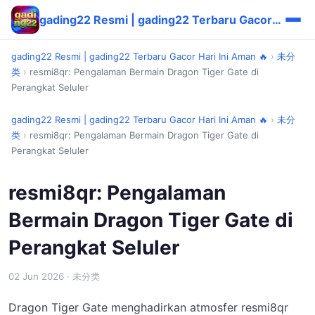
gading22 Resmi | gading22 Terbaru Gacor Hari Ini Aman 🔥
gading22 Resmi | gading22 Terbaru Gacor Hari Ini Aman 🔥
›
未分
类
›
resmi8qr: Pengalaman Bermain Dragon Tiger Gate di
Perangkat Seluler
gading22 Resmi | gading22 Terbaru Gacor Hari Ini Aman 🔥
›
未分
类
›
resmi8qr: Pengalaman Bermain Dragon Tiger Gate di
Perangkat Seluler
resmi8qr: Pengalaman
Bermain Dragon Tiger Gate di
Perangkat Seluler
02 Jun 2026
· 未分类
Dragon Tiger Gate menghadirkan atmosfer resmi8qr