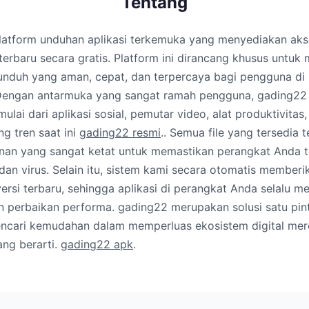
Tentang
latform unduhan aplikasi terkemuka yang menyediakan aks
terbaru secara gratis. Platform ini dirancang khusus untu
duh yang aman, cepat, dan terpercaya bagi pengguna di 
 Dengan antarmuka yang sangat ramah pengguna, gading2
ulai dari aplikasi sosial, pemutar video, alat produktivita
g tren saat ini
gading22 resmi
.. Semua file yang tersedia 
an yang sangat ketat untuk memastikan perangkat Anda t
n virus. Selain itu, sistem kami secara otomatis memberik
rsi terbaru, sehingga aplikasi di perangkat Anda selalu m
n perbaikan performa. gading22 merupakan solusi satu pin
encari kemudahan dalam memperluas ekosistem digital mer
ng berarti.
gading22 apk
.