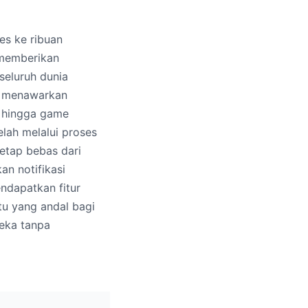
es ke ribuan
k memberikan
seluruh dunia
2 menawarkan
s, hingga game
telah melalui proses
etap bebas dari
an notifikasi
endapatkan fitur
tu yang andal bagi
eka tanpa